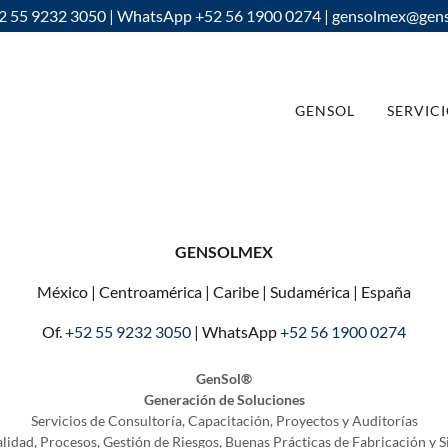
52 55 9232 3050 | WhatsApp +52 56 1900 0274 | gensolmex@gens
GENSOL
SERVIC
GENSOLMEX
México | Centroamérica | Caribe | Sudamérica | España
Of.
+52 55 9232 3050
| WhatsApp
+52 56 1900 0274
GenSol®
Generación de Soluciones
Servicios de Consultoría, Capacitación, Proyectos y Auditorías
alidad, Procesos, Gestión de Riesgos, Buenas Prácticas de Fabricación y 