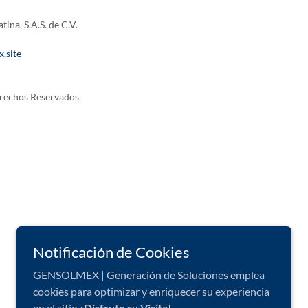
ina, S.A.S. de C.V.
.site
erechos Reservados
Notificación de Cookies
GENSOLMEX | Generación de Soluciones emplea
cookies para optimizar y enriquecer su experiencia
en el sitio
¡Disfrute su Visita!