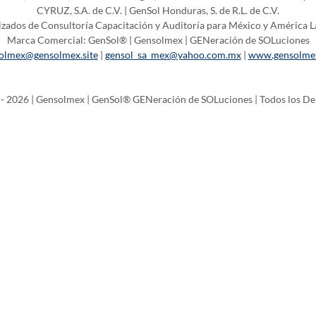
CYRUZ, S.A. de C.V. | GenSol Honduras, S. de R.L. de C.V.
izados de Consultoría Capacitación y Auditoría para México y América Lat
Marca Comercial: GenSol® | Gensolmex | GENeración de SOLuciones
olmex@gensolmex.site
|
gensol_sa_mex@yahoo.com.mx
|
www.gensolmex
- 2026 | Gensolmex | GenSol® GENeración de SOLuciones | Todos los D